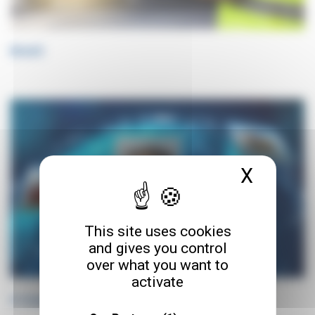
Brexit
X
Hide c
This site uses cookies
and gives you control
over what you want to
activate
E-tracking