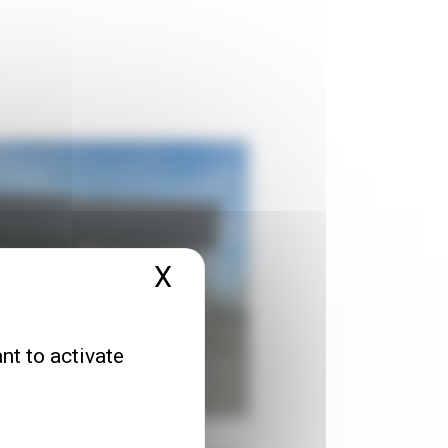
X
Hide cookie banner
nt to activate