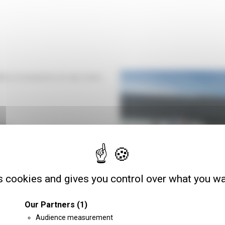
tés et assurons un suivi avec
VEP
ique lors des contrôles.
s cookies and gives you control over what you wa
Our Partners
(1)
Audience measurement