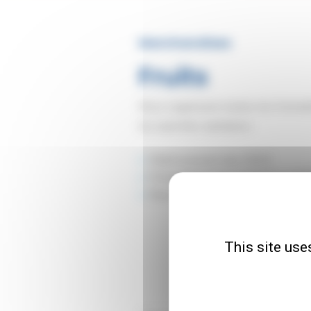
Marchandises
Fruits
Nous organisons toutes les formali
les autorités sanitaires :
Établissement des DSCE
Présentation des produits au SI
Nous assurons une présence phys
This site use