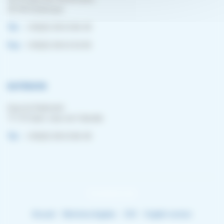
59140 Dunkerque
Tel. :
+33(0)3 28 65 86 40
Fax :
+33(0)3 28 63 02 83
Le Havre
Quai du Radicatel
71170 Saint Jean de Folleville
Tel. :
+33(0)3 28 65 86 40
Templates Hub
Accueil
Mentions légales
CGV
English version