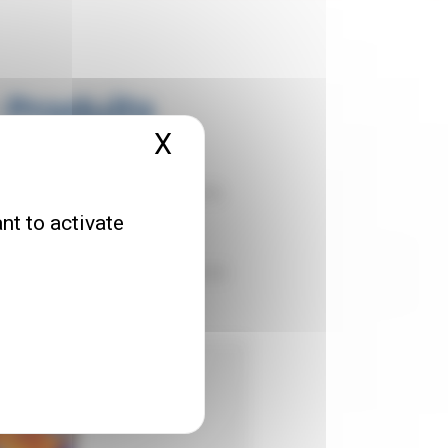
 Produits
X
Hide cookie banner
ts frais tels que produits de la
nt to activate
 solutions, afin de faciliter et