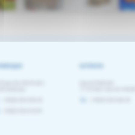
nkerque
Le Havre
4 quai des Américains
Quai du Radicatel
40 Dunkerque
71170 Saint Jean de Follevil
:
+33(0)3 28 65 86 40
Tel. :
+33(0)3 28 65 86 40
:
+33(0)3 28 63 02 83