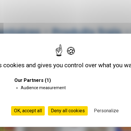
ntaires - Produits frais -
pécialisée dans le transport des produits alimentaires et produi
s cookies and gives you control over what you wa
s moyens de transports : TERRE / AIR / MER / FER, les meilleures
Our Partners
(1)
tion finale.
Audience measurement
OK, accept all
Deny all cookies
Personalize