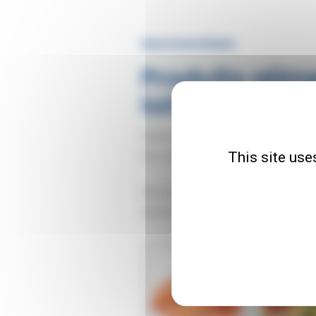
Marchandises
Produits alime
laitiers
Depuis plusieurs années TDH s'est s
This site use
mer, viandes, produits laitiers.
Nous trouvons et proposons selon le
optimiser la livraison vers la destina