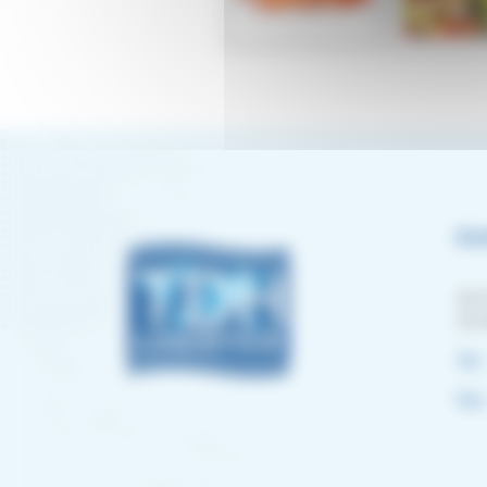
Du
30/3
591
Tel. 
Fax 